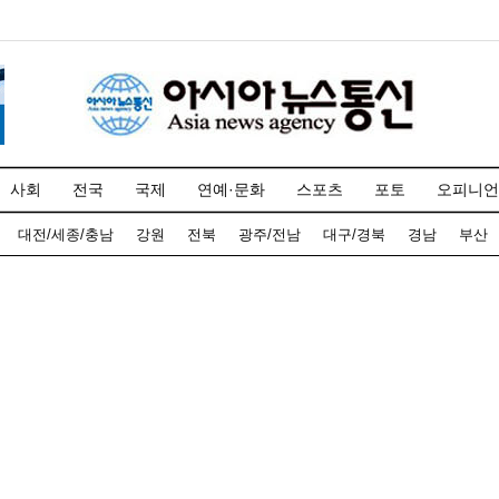
사회
전국
국제
연예·문화
스포츠
포토
오피니언
대전/세종/충남
강원
전북
광주/전남
대구/경북
경남
부산