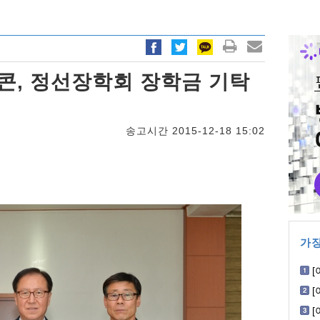
, 정선장학회 장학금 기탁
송고시간 2015-12-18 15:02
가장
[
W
[