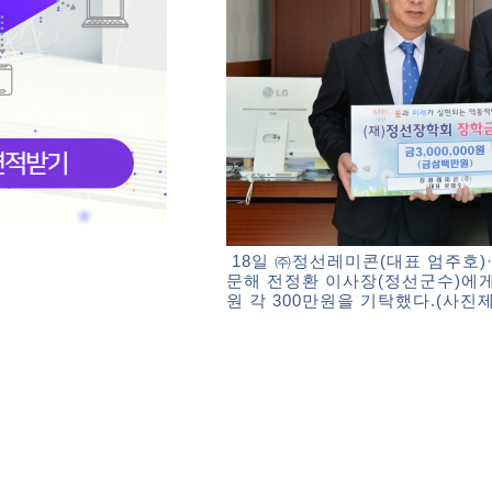
18일 ㈜정선레미콘(대표 엄주호)
문해 전정환 이사장(정선군수)에게
원 각 300만원을 기탁했다.(사진