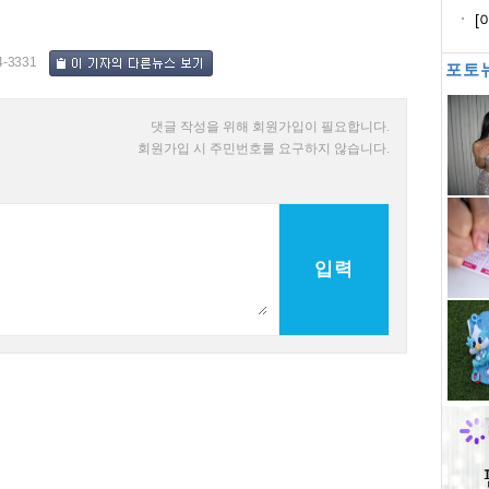
[
4-3331
포토
댓글 작성을 위해 회원가입이 필요합니다.
회원가입 시 주민번호를 요구하지 않습니다.
입력