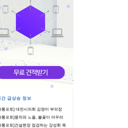
간 급상승 정보
아통포토] 대전시의회 김영미 부의장
갑천생태호...
아통포토]풍차와 노을, 불꽃이 어우러
 고하도
아통포토]건설현장 점검하는 강성휘 목