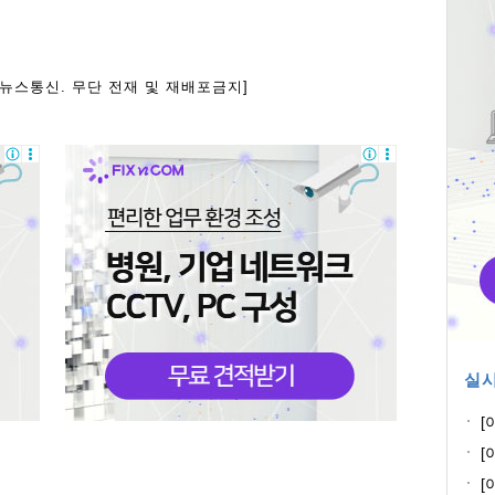
아뉴스통신. 무단 전재 및 재배포금지]
실시
[
“
[
진
[