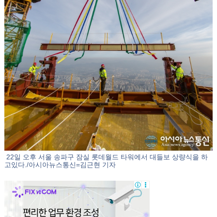
22일 오후 서울 송파구 잠실 롯데월드 타워에서 대들보 상량식을 하
고있다./아시아뉴스통신=김근현 기자