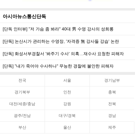
아시아뉴스통신단독
[단독 인터뷰] "저 가슴 좀 봐라" 40대 男 수영 강사의 성희롱
[단독] 논산시가 관리하는 수영장, '자격증 無 강사들 강습' 논란
[단독] 화성서부경찰서 '봐주기 수사' 의혹…재수사 요청한 피해자
[단독] "내가 죽어야 수사하나" 무능한 경찰에 불안한 피해자
전국
서울
경기남부
경기북부
인천
충북
대전/세종/충남
강원
전북
광주/전남
대구/경북
경남
부산
울산
제주