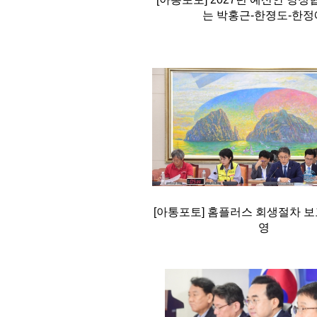
는 박홍근-한졍도-한정
[아통포토] 홈플러스 회생절차 
영