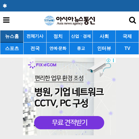
뉴스홈
정치
사회
국제
전체기사
산업ㆍ경제
스포츠
전국
인터뷰
TV
연예·문화
종교