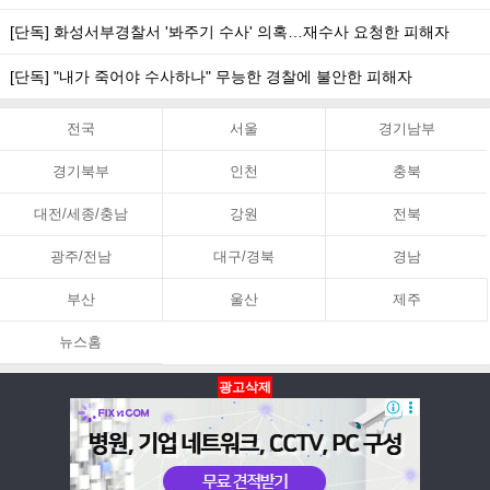
[단독] 화성서부경찰서 '봐주기 수사' 의혹…재수사 요청한 피해자
[단독] "내가 죽어야 수사하나" 무능한 경찰에 불안한 피해자
전국
서울
경기남부
경기북부
인천
충북
대전/세종/충남
강원
전북
광주/전남
대구/경북
경남
부산
울산
제주
뉴스홈
광고삭제
뉴스홈
PC화면
맨위로
Copyright ⓒ 아시아뉴스통신 All Rights Reserved.