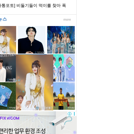
스모스 활짝
아통포토] 비둘기들이 먹이를 찾아 폭
속 도로 위...
뉴스
more