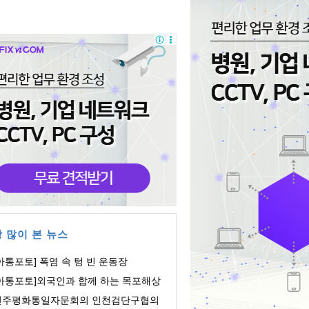
 많이 본 뉴스
아통포토] 폭염 속 텅 빈 운동장
[아통포토]외국인과 함께 하는 목포해상
orld쇼
민주평화통일자문회의 인천검단구협의