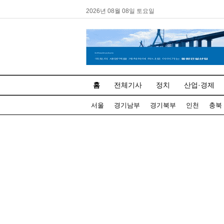
2026년 08월 08일 토요일
홈
전체기사
정치
산업·경제
서울
경기남부
경기북부
인천
충북