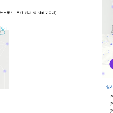
아뉴스통신. 무단 전재 및 재배포금지]
실시
[
[
석
[