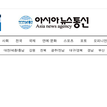
사회
전국
국제
연예·문화
스포츠
포토
오피니언
대전/세종/충남
강원
전북
광주/전남
대구/경북
경남
부산