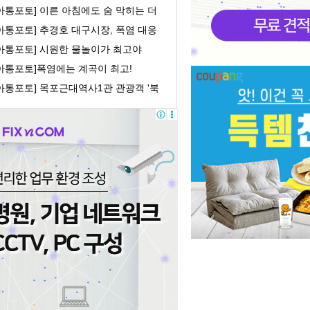
, 개소식및 ...
아통포토] 이른 아침에도 숨 막히는 더
위
아통포토] 추경호 대구시장, 폭염 대응
현장 점검
[아통포토] 시원한 물놀이가 최고야
[아통포토]폭염에는 계곡이 최고!
아통포토] 목포근대역사1관 관광객 '북
 북적'