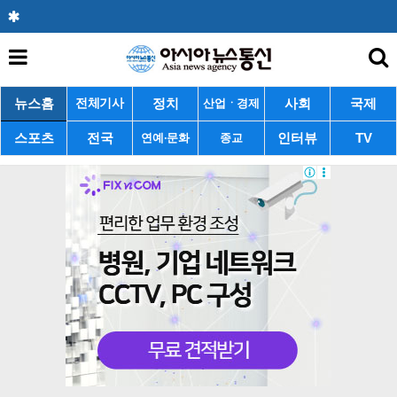
뉴스홈
정치
사회
국제
전체기사
산업ㆍ경제
스포츠
전국
인터뷰
TV
연예·문화
종교