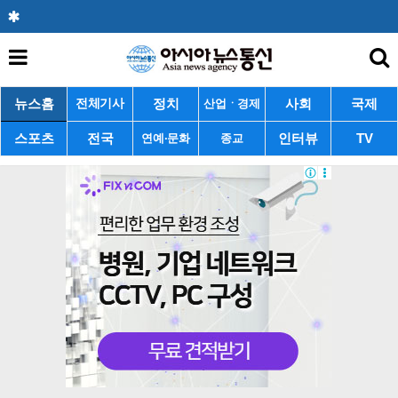
뉴스홈
정치
사회
국제
전체기사
산업ㆍ경제
스포츠
전국
인터뷰
TV
연예·문화
종교