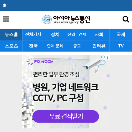
뉴스홈
정치
사회
국제
전체기사
산업ㆍ경제
스포츠
전국
인터뷰
TV
연예·문화
종교