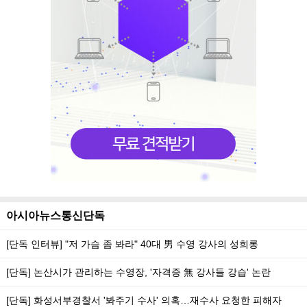
아시아뉴스통신단독
[단독 인터뷰] "저 가슴 좀 봐라" 40대 男 수영 강사의 성희롱
[단독] 논산시가 관리하는 수영장, '자격증 無 강사들 강습' 논란
[단독] 화성서부경찰서 '봐주기 수사' 의혹…재수사 요청한 피해자