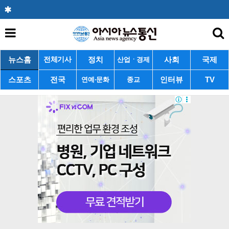
뉴스홈
정치
사회
국제
전체기사
산업ㆍ경제
스포츠
전국
인터뷰
TV
연예·문화
종교