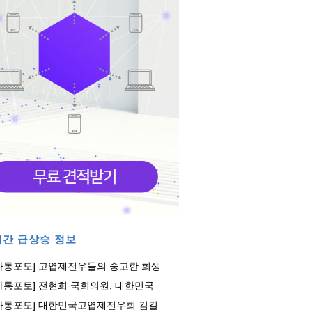
간 급상승 정보
아통포토] 고엽제전우들의 숭고한 희생
 헌신에 감...
아통포토] 전현희 국회의원, 대한민국
엽제전우회...
아통포토] 대한민국고엽제전우회 김길