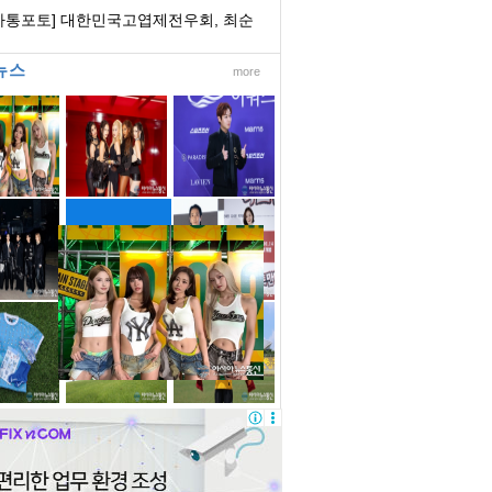
 회장 초청 ...
아통포토] 대한민국고엽제전우회, 최순
 전국호남...
뉴스
more