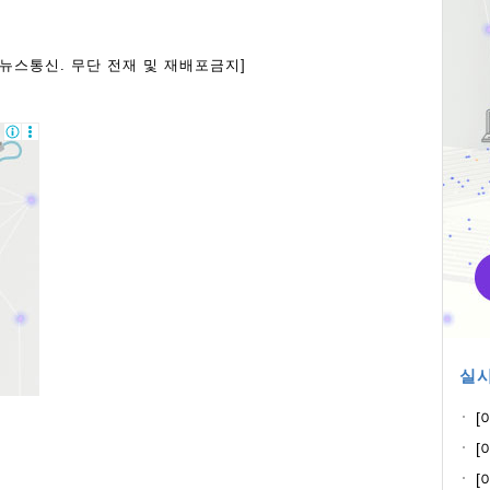
아뉴스통신. 무단 전재 및 재배포금지]
실시
[
과
[
고
[