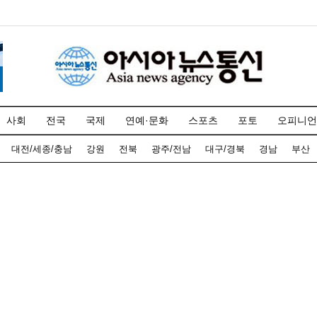
사회
전국
국제
연예·문화
스포츠
포토
오피니언
대전/세종/충남
강원
전북
광주/전남
대구/경북
경남
부산