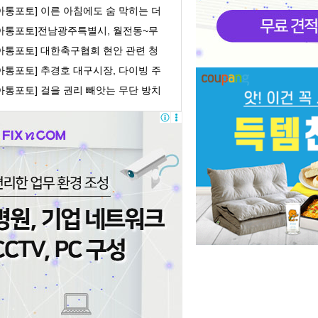
orld쇼
아통포토] 이른 아침에도 숨 막히는 더
위
[아통포토]전남광주특별시, 월전동~무
로 간 도로개...
[아통포토] 대한축구협회 현안 관련 청
문회
아통포토] 추경호 대구시장, 다이빙 주
중국대사 ...
아통포토] 걸을 권리 빼앗는 무단 방치
유 모빌리...