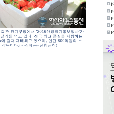
W
[
진
[
한
지회관 잔디구장에서 ‘2016산청딸기홍보행사’가
[
딸기를 먹고 있다. 전국 최고 품질을 자랑하는
공
a에 걸쳐 재배되고 있으며, 연간 800억원의 소
 작목이다.(사진제공=산청군청)