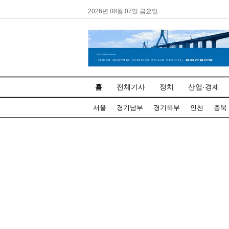
2026년 08월 07일 금요일
홈
전체기사
정치
산업·경제
서울
경기남부
경기북부
인천
충북