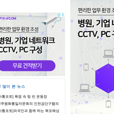
 많이 본 뉴스
아통포토] 폭염 속 텅 빈 운동장
민주평화통일자문회의 인천검단구협의
, 개소식및 ...
[아통포토]외국인과 함께 하는 목포해상