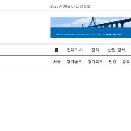
2026년 08월 07일 금요일
홈
전체기사
정치
산업·경제
서울
경기남부
경기북부
인천
충북