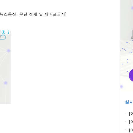
아뉴스통신. 무단 전재 및 재배포금지]
실시
[
전
[
꽃
[