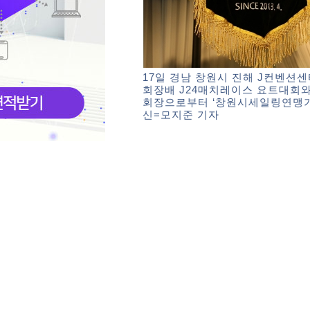
17일 경남 창원시 진해 J컨벤션
회장배 J24매치레이스 요트대회와
회장으로부터 ‘창원시세일링연맹기
신=모지준 기자