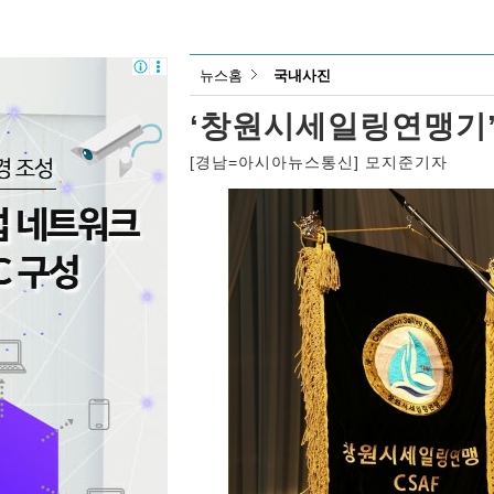
뉴스홈
국내사진
‘창원시세일링연맹기’
[경남=아시아뉴스통신] 모지준기자