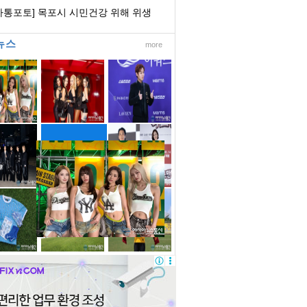
의회의장협...
아통포토] 목포시 시민건강 위해 위생
립장 수시 ...
뉴스
more