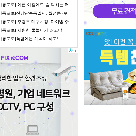
, 개소식및 ...
아통포토] 이른 아침에도 숨 막히는 더
위
[아통포토]전남광주특별시, 월전동~무
로 간 도로개...
아통포토] 추경호 대구시장, 다이빙 주
중국대사 ...
[아통포토] 시원한 물놀이가 최고야
[아통포토]폭염에는 계곡이 최고!