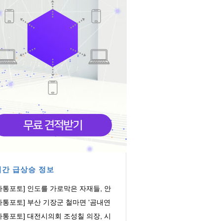
간 급상승 정보
아통포토] 인도를 가로막은 자재들, 안
은 어디에
아통포토] 부산 기장군 철마면 '곰내연
밭'에 연꽃...
아통포토] 대전시의회 조성칠 의장, 시