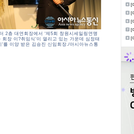
회
[
진
[
한
센터 2층 대연회장에서 ‘제5회 창원시세일링연맹
 회장 이?취임식’이 열리고 있는 가운데 심정태
’를 이양 받은 김승진 신임회장./아시아뉴스통