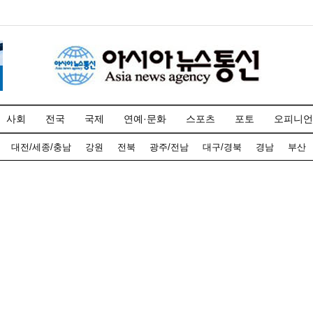
사회
전국
국제
연예·문화
스포츠
포토
오피니언
대전/세종/충남
강원
전북
광주/전남
대구/경북
경남
부산