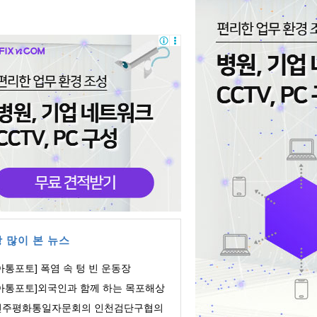
 많이 본 뉴스
아통포토] 폭염 속 텅 빈 운동장
[아통포토]외국인과 함께 하는 목포해상
orld쇼
민주평화통일자문회의 인천검단구협의