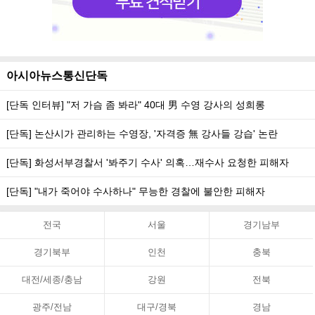
아시아뉴스통신단독
[단독 인터뷰] "저 가슴 좀 봐라" 40대 男 수영 강사의 성희롱
[단독] 논산시가 관리하는 수영장, '자격증 無 강사들 강습' 논란
[단독] 화성서부경찰서 '봐주기 수사' 의혹…재수사 요청한 피해자
[단독] "내가 죽어야 수사하나" 무능한 경찰에 불안한 피해자
전국
서울
경기남부
경기북부
인천
충북
대전/세종/충남
강원
전북
광주/전남
대구/경북
경남