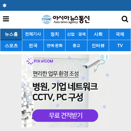
뉴스홈
정치
사회
국제
전체기사
산업ㆍ경제
스포츠
전국
인터뷰
TV
연예·문화
종교