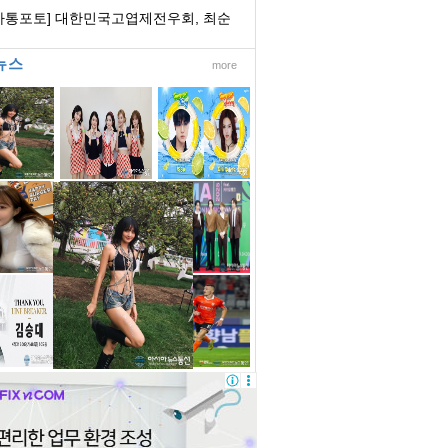
 회장 초청 ...
아통포토] 대한민국고엽제전우회, 최순
 전국호남...
뉴스
more