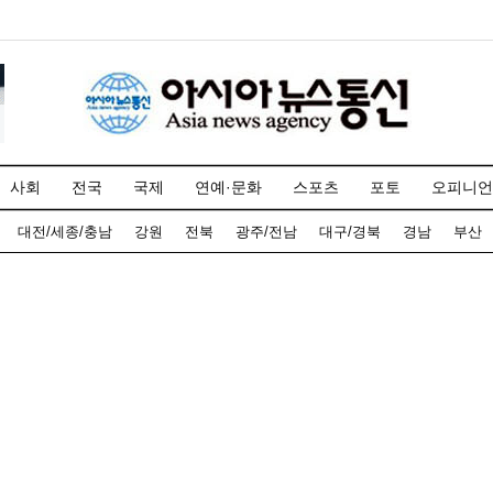
사회
전국
국제
연예·문화
스포츠
포토
오피니언
대전/세종/충남
강원
전북
광주/전남
대구/경북
경남
부산