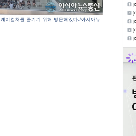
W
[
진
 케이컬처를 즐기기 위해 방문해있다./아시아뉴
[
한
[
공