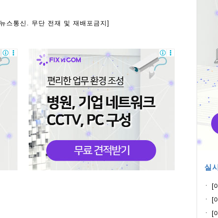
아뉴스통신. 무단 전재 및 재배포금지]
실시
[
과
[
고
[