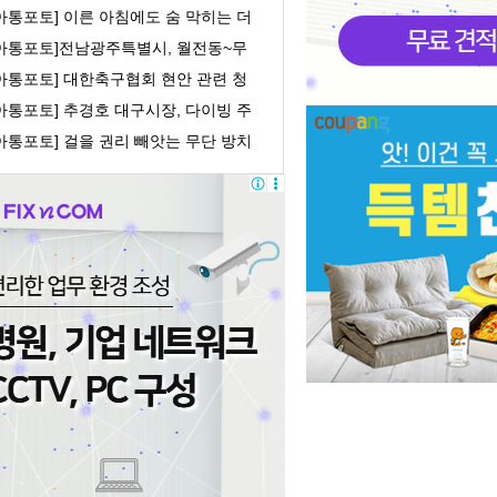
orld쇼
아통포토] 이른 아침에도 숨 막히는 더
위
[아통포토]전남광주특별시, 월전동~무
로 간 도로개...
[아통포토] 대한축구협회 현안 관련 청
문회
아통포토] 추경호 대구시장, 다이빙 주
중국대사 ...
아통포토] 걸을 권리 빼앗는 무단 방치
유 모빌리...