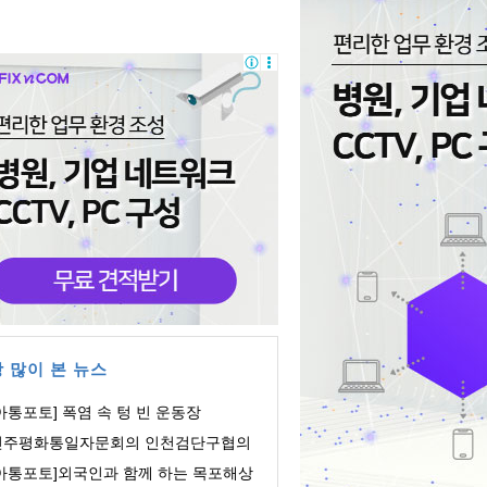
 많이 본 뉴스
아통포토] 폭염 속 텅 빈 운동장
민주평화통일자문회의 인천검단구협의
, 개소식및 ...
[아통포토]외국인과 함께 하는 목포해상