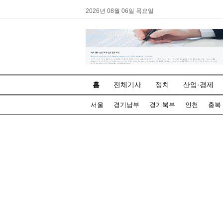
2026년 08월 06일 목요일
홈
전체기사
정치
산업·경제
서울
경기남부
경기북부
인천
충북