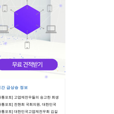
간 급상승 정보
아통포토] 고엽제전우들의 숭고한 희생
 헌신에 감...
아통포토] 전현희 국회의원, 대한민국
엽제전우회...
아통포토] 대한민국고엽제전우회 김길