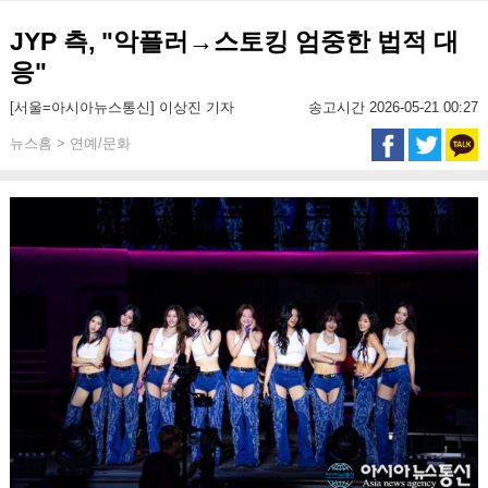
JYP 측, "악플러→스토킹 엄중한 법적 대
응"
[서울=아시아뉴스통신] 이상진 기자
송고시간 2026-05-21 00:27
뉴스홈 > 연예/문화