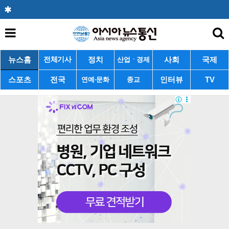
뉴스홈
정치
사회
국제
전체기사
산업ㆍ경제
스포츠
전국
인터뷰
TV
연예·문화
종교