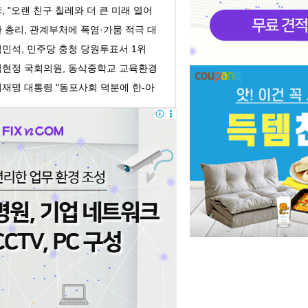
잊지 않을 것
, "오랜 친구 칠레와 더 큰 미래 열어
 것"
 총리, 관계부처에 폭염·가뭄 적극 대
응 지시
김민석, 민주당 충청 당원투표서 1위
김현정 국회의원, 동삭중학교 교육환경
선 간담회 ...
이재명 대통령 "동포사회 덕분에 한-아
헨 간 우정·...