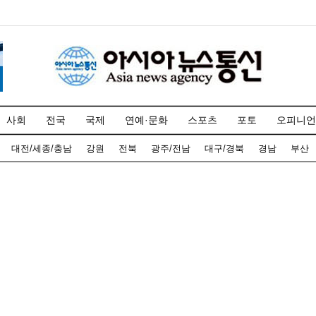
사회
전국
국제
연예·문화
스포츠
포토
오피니언
대전/세종/충남
강원
전북
광주/전남
대구/경북
경남
부산