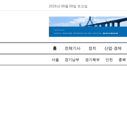
2026년 08월 08일 토요일
홈
전체기사
정치
산업·경제
서울
경기남부
경기북부
인천
충북