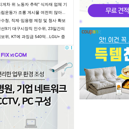
의 회계책...
지게차 위 노동자 추락" 식자재 업체 기
획감독 착수
립운동가 조롱 게시물 여전히 많아...
처벌 어려워
수청, 직제·임용령 제정 및 청사 확보
 개청 준...
민선9기 대구시장직 인수위, 23일간의
록 담은 '활...
보위, KT에 과징금 540억...LGU+ 증
거인멸 수사의뢰