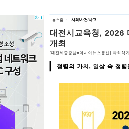
뉴스홈
사회/사건/사고
대전시교육청, 202
개최
[대전세종충남=아시아뉴스통신] 박희석
청렴의 가치, 일상 속 청렴