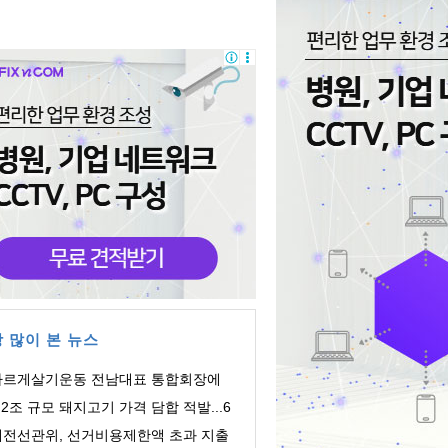
 많이 본 뉴스
바르게살기운동 전남대표 통합회장에
주영 회장 ...
.2조 규모 돼지고기 가격 담합 적발...6
 유통업체 ...
대전선관위, 선거비용제한액 초과 지출