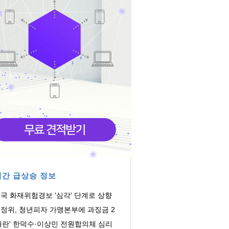
간 급상승 정보
국 화재위험경보 '심각' 단계로 상향
정위, 청년피자 가맹본부에 과징금 2
억
내란' 한덕수·이상민 전원합의체 심리