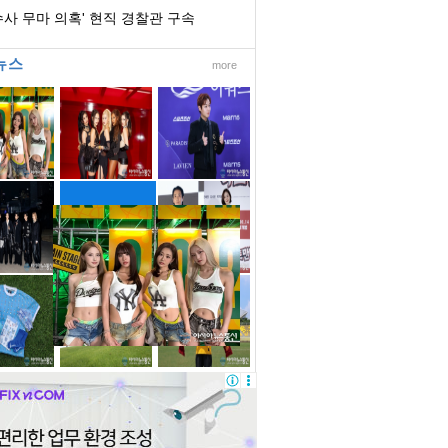
수사 무마 의혹' 현직 경찰관 구속
뉴스
more