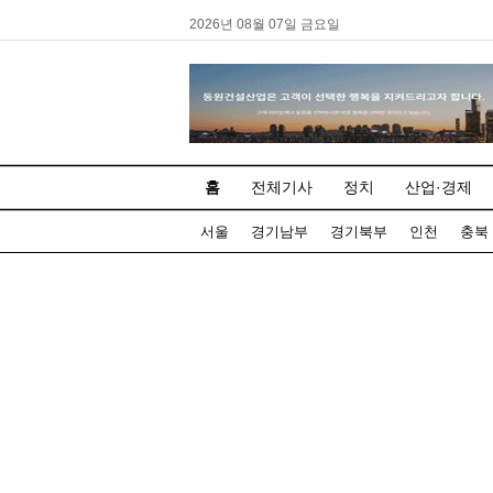
2026년 08월 07일 금요일
홈
전체기사
정치
산업·경제
서울
경기남부
경기북부
인천
충북