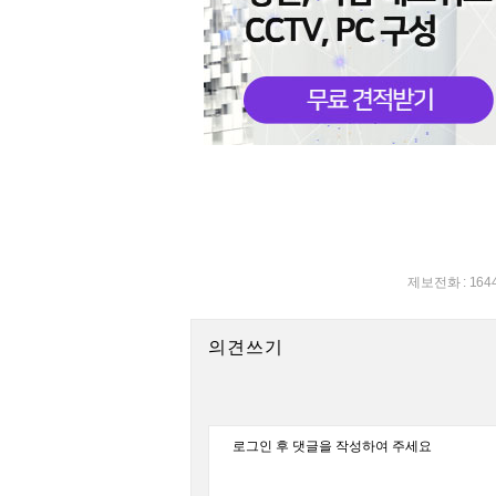
제보전화 : 164
의견쓰기