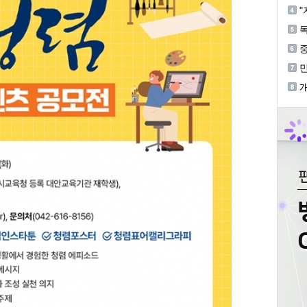
혐
"
독
중
등
기
개