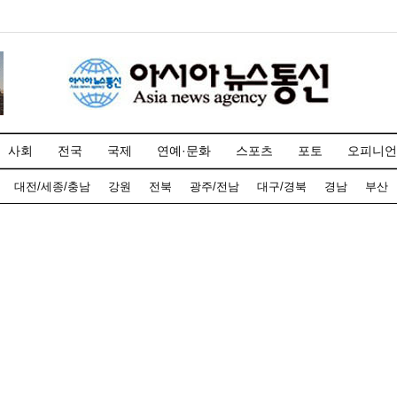
사회
전국
국제
연예·문화
스포츠
포토
오피니언
대전/세종/충남
강원
전북
광주/전남
대구/경북
경남
부산