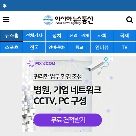
뉴스홈
정치
사회
국제
전체기사
산업ㆍ경제
스포츠
전국
인터뷰
TV
연예·문화
종교