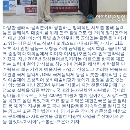
다양한 클래식 음악분야와 융합하는 창의적인 시도를 통해 품격
높은 클래식의 대중화를 위해 연주 활동으로 연 2회의 정기연주회
와 매년 10회 이상의 특별 초청연주회 등 끊임없는 활동을 이어가
고 있는 강은실 미르 심포니 오케스트라 대표(왼쪽)가 지난 11일
오후 3시 인천 남동구 서창동 소재 공익법인 국제희망나눔네트워
크 중앙회 대회의실에서 이미자 이사장(오른쪽)과 업무협약식을
가졌다. 지난 2016년 앙상블더브릿지라는 이름으로 한국을 대표
하는 실력파 현악 앙상블로 창단되어 정확한 해석력과 탁월한 연
주력으로 최단기간에 예술지원 사업에 선정되고 여러해 연속으로
대관령 국제 음악제, DMZ 국제음악제 등을 비롯한 세계적인 수준
의 예술제에 초청되어 문화예술비평가 등에게 호평을 받고 있는
이 앙상블은 지난 2023년 부터는 "서울시 지정 전문연주단체＂선
정으로 실력을 입증 받았다. 국내외 봉사단체인 사단법인 국제희
망나눔네트워크는 지난 2009년 "더불어 함께 살아가는 세상" 구현
을 목표로 설립 되었으며 주요 활동 지역은 대한민국은 물론 필리
핀 등 해외에 지부를 두고 국내 봉사활동을 지속적으로 펼치고 있
는 외교부 소관 공익법인이다. 양 기관은 각자의 전문성을 바탕으
로 문화예술과 사회공헌을 결합한 다양한 사업을 추진하기로 손
을 잡았다./아시아뉴스통신=조은애 기자