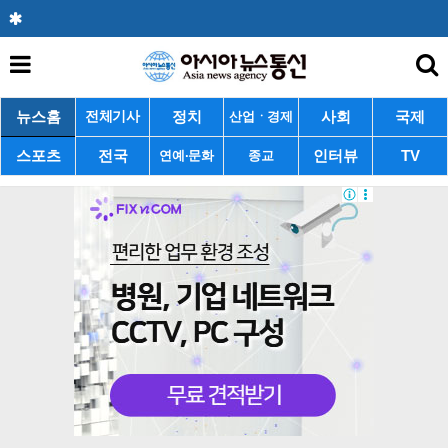
뉴스홈
정치
사회
국제
전체기사
산업ㆍ경제
스포츠
전국
인터뷰
TV
연예·문화
종교