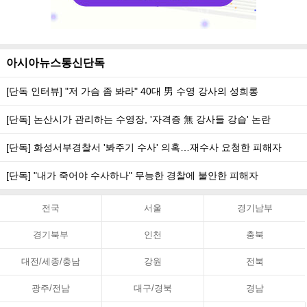
아시아뉴스통신단독
[단독 인터뷰] "저 가슴 좀 봐라" 40대 男 수영 강사의 성희롱
[단독] 논산시가 관리하는 수영장, '자격증 無 강사들 강습' 논란
[단독] 화성서부경찰서 '봐주기 수사' 의혹…재수사 요청한 피해자
[단독] "내가 죽어야 수사하나" 무능한 경찰에 불안한 피해자
전국
서울
경기남부
경기북부
인천
충북
대전/세종/충남
강원
전북
광주/전남
대구/경북
경남