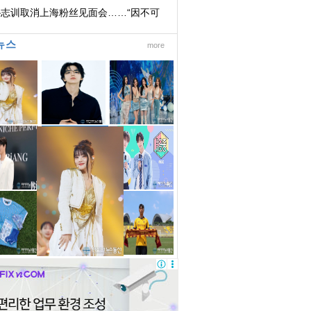
一！
朴志训取消上海粉丝见面会……“因不可
免的原因...
뉴스
more