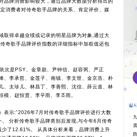
对品牌消费影响较大，通过品牌大数据分析得出的
测定消费者对传奇歌手品牌的关系、肯定评价、媒
域取得卓越业绩或记录的明星品牌为对象,通过大
 传奇歌手品牌评价指数的详细指标中加权值还包
0位依次是PSY、金章勋、尹钟信、赵容弼、严正
峰、李承哲、金莲子、南镇、李文世、金京浩、朴
儿、太珍儿、林昌丁、李善熙、沈信、薛云道、林
模、赵恒贤、李우雨、李조雨。
실시
表示:"2026年7月对传奇歌手品牌评价进行大数
九
一。 分析传奇歌手品牌类别后发现,与今年6月传奇
结
震
比,减少了12.61%。 从具体分析来看，品牌消费上升
弟