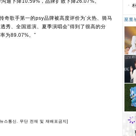
牌沟通下降10.59%，品牌扩散下降26.07%。"
避
名传奇歌手第一的psy品牌被高度评价为'火热、骑马
포토
Y湿透秀、全国巡演、夏季演唱会"得到了很高的分
为89.07%。"
아뉴스통신. 무단 전재 및 재배포금지]