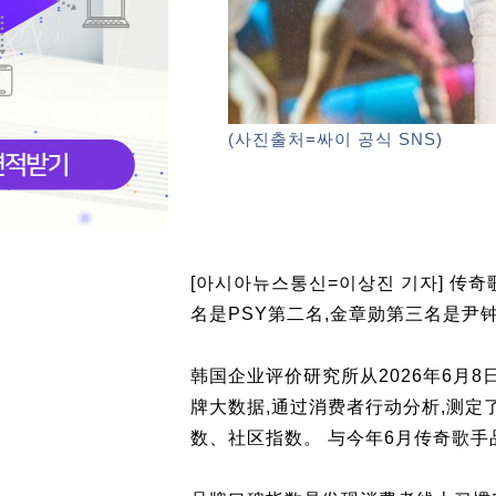
(사진출처=싸이 공식 SNS)
[아시아뉴스통신=이상진 기자] 传
名是PSY第二名,金章勋第三名是尹
韩国企业评价研究所从2026年6月8日到
牌大数据,通过消费者行动分析,测
数、社区指数。 与今年6月传奇歌手品牌2