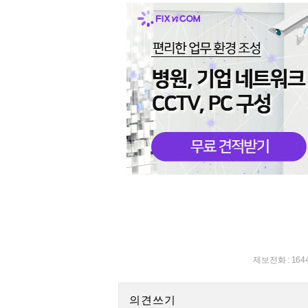
제보전화 : 164
의견쓰기