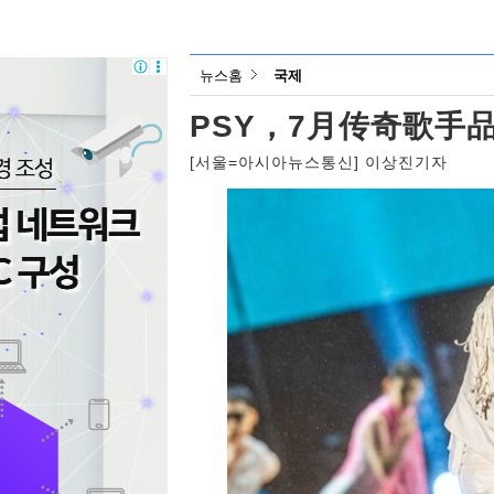
뉴스홈
국제
PSY，7月传奇歌手
[서울=아시아뉴스통신] 이상진기자