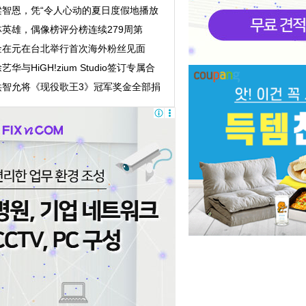
最高700万韩元
梁智恩，凭“令人心动的夏日度假地播放
表”成为...
林英雄，偶像榜评分榜连续279周第
一！
金在元在台北举行首次海外粉丝见面
……开启世界...
艺华与HiGH!zium Studio签订专属合
约……与宋仲基同属...
洪智允将《现役歌王3》冠军奖金全部捐
给绿伞儿童...