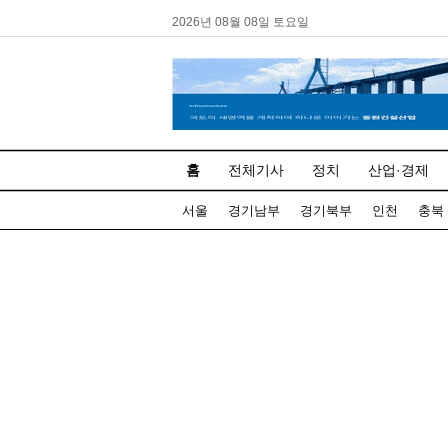
2026년 08월 08일 토요일
홈
전체기사
정치
산업·경제
서울
경기남부
경기북부
인천
충북