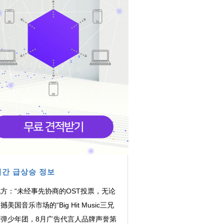
간 급상승 정보
方：“未经事先协商的OST投票，无论
果如何均不...
撼美国音乐市场的“Big Hit Music三兄
”！ 在北美...
防弹少年团，8月广告代言人品牌声誉第