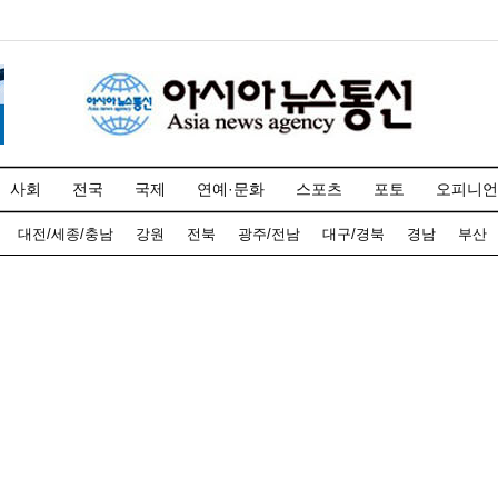
사회
전국
국제
연예·문화
스포츠
포토
오피니언
대전/세종/충남
강원
전북
광주/전남
대구/경북
경남
부산