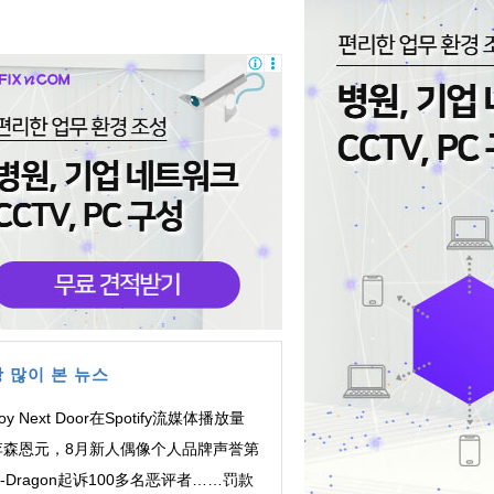
 많이 본 뉴스
oy Next Door在Spotify流媒体播放量
突破10亿次
李森恩元，8月新人偶像个人品牌声誉第
一！
-Dragon起诉100多名恶评者……罚款