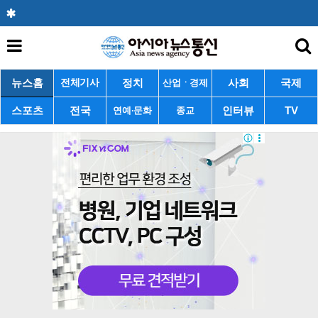
뉴스홈
정치
사회
국제
전체기사
산업ㆍ경제
스포츠
전국
인터뷰
TV
연예·문화
종교