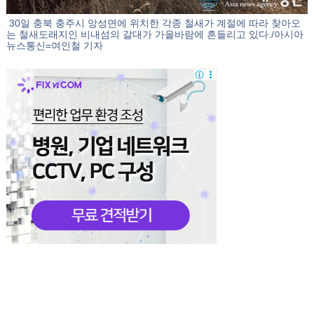
30일 충북 충주시 앙성면에 위치한 각종 철새가 계절에 따라 찾아오
는 철새도래지인 비내섬의 갈대가 가을바람에 흔들리고 있다./아시아
뉴스통신=여인철 기자