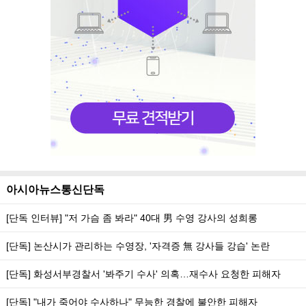
아시아뉴스통신단독
[단독 인터뷰] "저 가슴 좀 봐라" 40대 男 수영 강사의 성희롱
[단독] 논산시가 관리하는 수영장, '자격증 無 강사들 강습' 논란
[단독] 화성서부경찰서 '봐주기 수사' 의혹…재수사 요청한 피해자
[단독] "내가 죽어야 수사하나" 무능한 경찰에 불안한 피해자