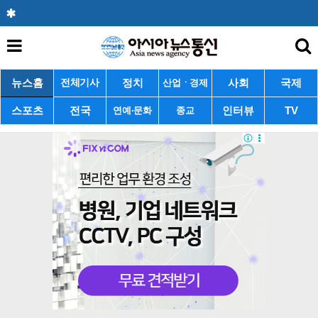
뉴스홈
정치
사회
국제
전체기사
산업ㆍ경제
스포츠
전국
인터뷰
TV
연예·문화
종교