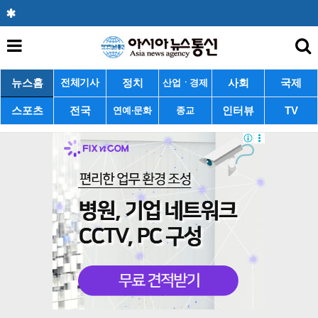
뉴스홈
정치
사회
국제
전체기사
산업ㆍ경제
스포츠
전국
인터뷰
TV
연예·문화
종교