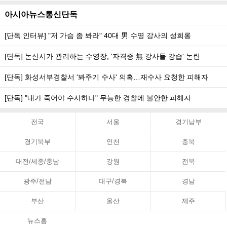
아시아뉴스통신단독
[단독 인터뷰] "저 가슴 좀 봐라" 40대 男 수영 강사의 성희롱
[단독] 논산시가 관리하는 수영장, '자격증 無 강사들 강습' 논란
[단독] 화성서부경찰서 '봐주기 수사' 의혹…재수사 요청한 피해자
[단독] "내가 죽어야 수사하나" 무능한 경찰에 불안한 피해자
전국
서울
경기남부
경기북부
인천
충북
대전/세종/충남
강원
전북
광주/전남
대구/경북
경남
부산
울산
제주
뉴스홈