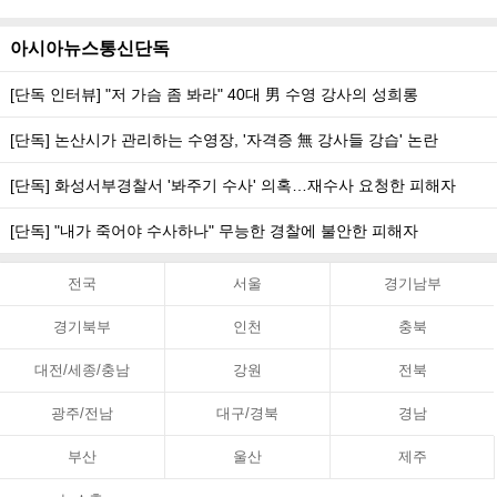
아시아뉴스통신단독
[단독 인터뷰] "저 가슴 좀 봐라" 40대 男 수영 강사의 성희롱
[단독] 논산시가 관리하는 수영장, '자격증 無 강사들 강습' 논란
[단독] 화성서부경찰서 '봐주기 수사' 의혹…재수사 요청한 피해자
[단독] "내가 죽어야 수사하나" 무능한 경찰에 불안한 피해자
전국
서울
경기남부
경기북부
인천
충북
대전/세종/충남
강원
전북
광주/전남
대구/경북
경남
부산
울산
제주