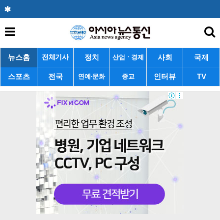
뉴스홈
정치
사회
국제
전체기사
산업ㆍ경제
스포츠
전국
인터뷰
TV
연예·문화
종교