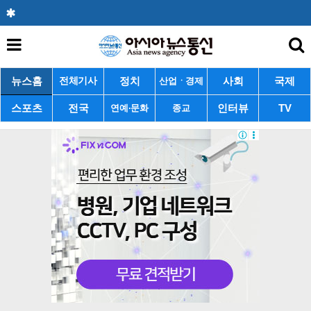
뉴스홈
정치
사회
국제
전체기사
산업ㆍ경제
스포츠
전국
인터뷰
TV
연예·문화
종교