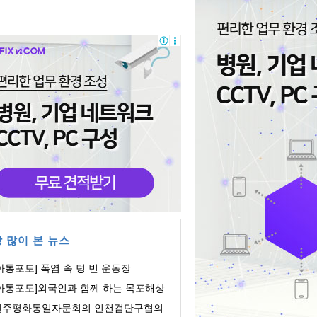
 많이 본 뉴스
아통포토] 폭염 속 텅 빈 운동장
[아통포토]외국인과 함께 하는 목포해상
orld쇼
민주평화통일자문회의 인천검단구협의