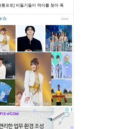
스모스 활짝
아통포토] 비둘기들이 먹이를 찾아 폭
속 도로 위...
뉴스
more