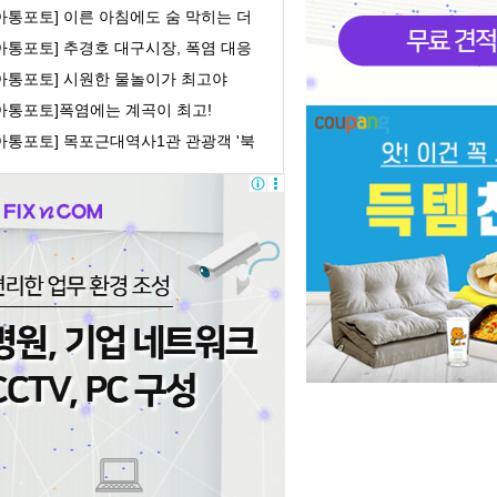
, 개소식및 ...
아통포토] 이른 아침에도 숨 막히는 더
위
아통포토] 추경호 대구시장, 폭염 대응
현장 점검
[아통포토] 시원한 물놀이가 최고야
[아통포토]폭염에는 계곡이 최고!
아통포토] 목포근대역사1관 관광객 '북
 북적'