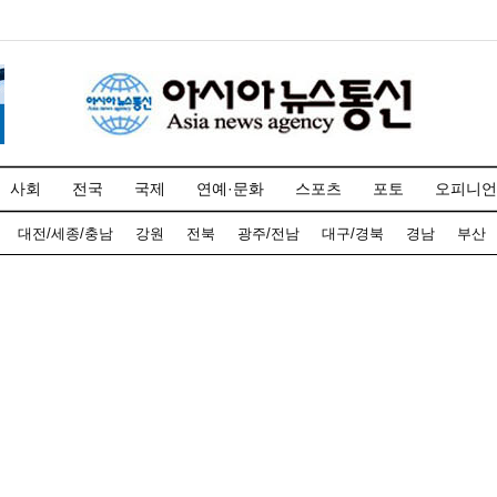
사회
전국
국제
연예·문화
스포츠
포토
오피니언
대전/세종/충남
강원
전북
광주/전남
대구/경북
경남
부산