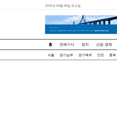
2026년 08월 08일 토요일
홈
전체기사
정치
산업·경제
서울
경기남부
경기북부
인천
충북