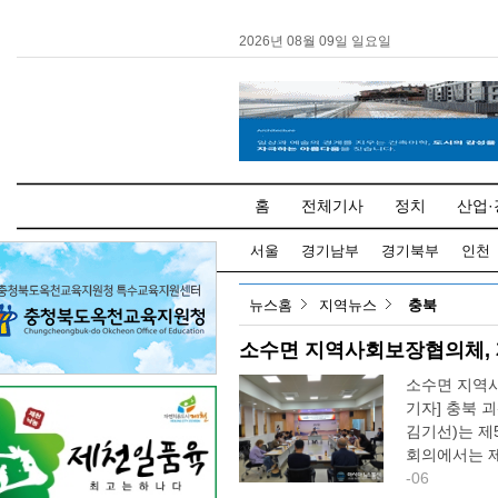
2026년 08월 09일 일요일
홈
전체기사
정치
산업·
서울
경기남부
경기북부
인천
뉴스홈
지역뉴스
충북
소수면 지역사회보장협의체, 
소수면 지역
기자] 충북 
김기선)는 제
회의에서는 제
-06