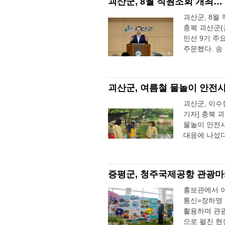
괴산군, 8월 직원조회 개최…
괴산군, 8월
충북 괴산군(
민선 9기 주
주문했다. 송 
괴산군, 여름철 물놀이 안전사고
괴산군, 이수
기자] 충북 
물놀이 안전사고
대응에 나섰다.
증평군, 청주국제공항 관광마케
홍보관에서 이
통신=장하영 
활용하며 관광
으로 펼친 현