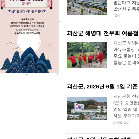
받는다고 지난
발생한 단독주
-06
괴산군 해병대 전우회 여름철
괴산군 해병대
아뉴스통신=장
주요 물놀이 
활동은 본격적
괴산군, 2026년 6월 1일 
괴산군청 전경
(군수 송인헌
인의 열람 및
하는 주택가격은
6-08-06