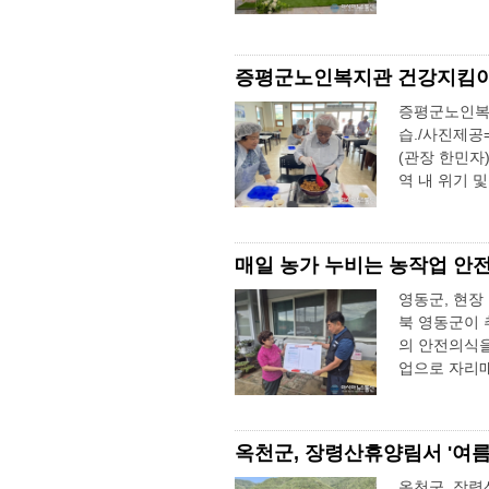
증평군노인복지관 건강지킴이 
증평군노인복지
습./사진제공
(관장 한민자
역 내 위기 
매일 농가 누비는 농작업 안전
영동군, 현장
북 영동군이 
의 안전의식을
업으로 자리매
옥천군, 장령산휴양림서 '여
옥천군, 장령