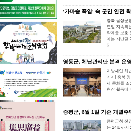
‘가마솥 폭염’ 속 군민 안전 
충북 음성군청
연일 지속되는
약계층 보호 
에는 지난달 
6
영동군, 체납관리단 본격 운영
지방세입 체
기자] 충북 
세 문화를 조
현장 활동에 
증평군, 6월 1일 기준 개별
증평군청 전경
은 24일까지