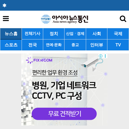
뉴스홈
정치
사회
국제
전체기사
산업ㆍ경제
스포츠
전국
인터뷰
TV
연예·문화
종교