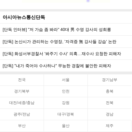
아시아뉴스통신단독
[단독 인터뷰] "저 가슴 좀 봐라" 40대 男 수영 강사의 성희롱
[단독] 논산시가 관리하는 수영장, '자격증 無 강사들 강습' 논란
[단독] 화성서부경찰서 '봐주기 수사' 의혹…재수사 요청한 피해자
[단독] "내가 죽어야 수사하나" 무능한 경찰에 불안한 피해자
전국
서울
경기남부
경기북부
인천
충북
대전/세종/충남
강원
전북
광주/전남
대구/경북
경남
부산
울산
제주