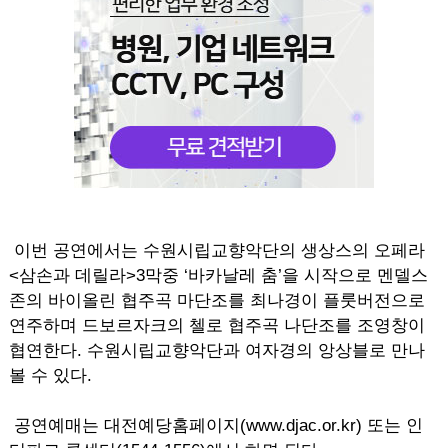
이번 공연에서는 수원시립교향악단의 생상스의 오페라
<삼손과 데릴라>3막중 ‘바카날레 춤’을 시작으로 멘델스
존의 바이올린 협주곡 마단조를 최나경이 플룻버전으로
연주하며 드보르자크의 첼로 협주곡 나단조를 조영창이
협연한다. 수원시립교향악단과 여자경의 앙상블로 만나
볼 수 있다.
공연예매는 대전예당홈페이지(www.djac.or.kr) 또는 인