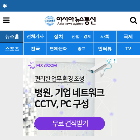
뉴스홈
정치
사회
국제
전체기사
산업ㆍ경제
스포츠
전국
인터뷰
TV
연예·문화
종교