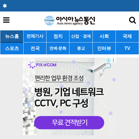
뉴스홈
정치
사회
국제
전체기사
산업ㆍ경제
스포츠
전국
인터뷰
TV
연예·문화
종교