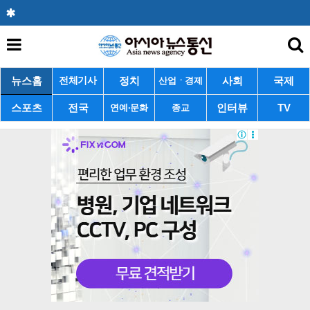
뉴스홈
정치
사회
국제
전체기사
산업ㆍ경제
스포츠
전국
인터뷰
TV
연예·문화
종교