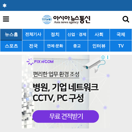
뉴스홈
정치
사회
국제
전체기사
산업ㆍ경제
스포츠
전국
인터뷰
TV
연예·문화
종교