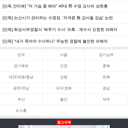
[단독 인터뷰] "저 가슴 좀 봐라" 40대 男 수영 강사의 성희롱
[단독] 논산시가 관리하는 수영장, '자격증 無 강사들 강습' 논란
[단독] 화성서부경찰서 '봐주기 수사' 의혹…재수사 요청한 피해자
[단독] "내가 죽어야 수사하나" 무능한 경찰에 불안한 피해자
전국
서울
경기남부
경기북부
인천
충북
대전/세종/충남
강원
전북
광주/전남
대구/경북
경남
부산
울산
제주
뉴스홈
광고삭제