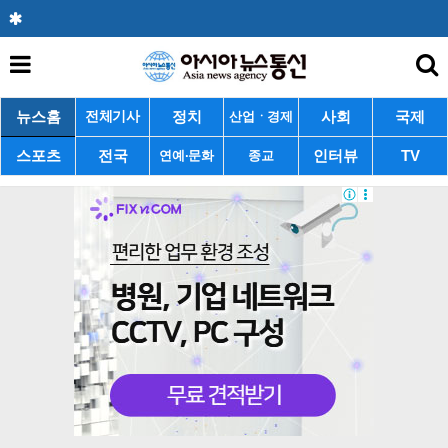
뉴스홈
정치
사회
국제
전체기사
산업ㆍ경제
스포츠
전국
인터뷰
TV
연예·문화
종교