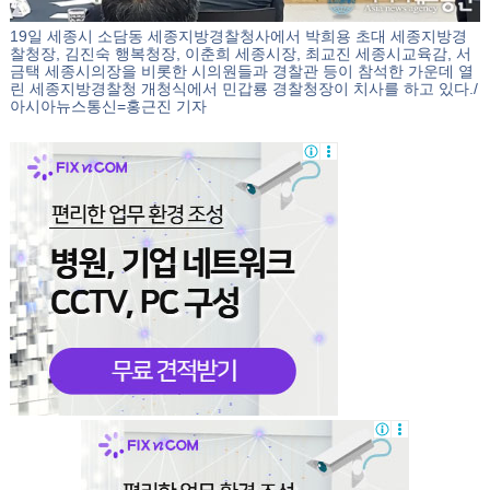
19일 세종시 소담동 세종지방경찰청사에서 박희용 초대 세종지방경
찰청장, 김진숙 행복청장, 이춘희 세종시장, 최교진 세종시교육감, 서
금택 세종시의장을 비롯한 시의원들과 경찰관 등이 참석한 가운데 열
린 세종지방경찰청 개청식에서 민갑룡 경찰청장이 치사를 하고 있다./
아시아뉴스통신=홍근진 기자