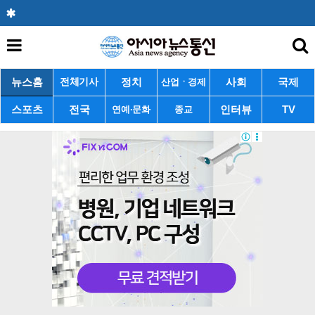
뉴스홈
정치
사회
국제
전체기사
산업ㆍ경제
스포츠
전국
인터뷰
TV
연예·문화
종교