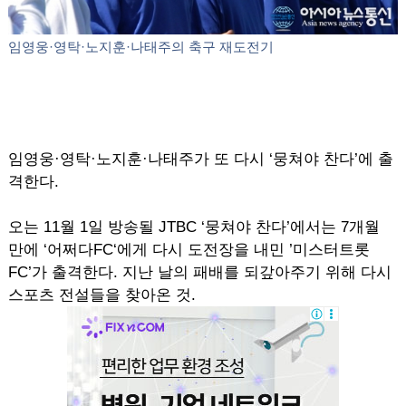
임영웅·영탁·노지훈·나태주의 축구 재도전기
임영웅·영탁·노지훈·나태주가 또 다시 ‘뭉쳐야 찬다’에 출
격한다.
오는 11월 1일 방송될 JTBC ‘뭉쳐야 찬다’에서는 7개월
만에 ‘어쩌다FC‘에게 다시 도전장을 내민 ’미스터트롯
FC’가 출격한다. 지난 날의 패배를 되갚아주기 위해 다시
스포츠 전설들을 찾아온 것.