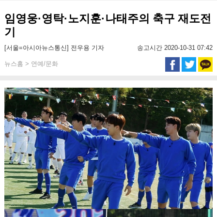
임영웅·영탁·노지훈·나태주의 축구 재도전
기
[서울=아시아뉴스통신] 전우용 기자
송고시간 2020-10-31 07:42
뉴스홈 > 연예/문화