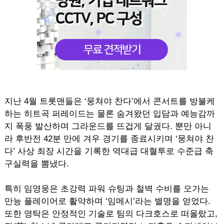
지난 4월 트롯맨들은 ‘뭉쳐야 찬다’에서 콘서트를 방불케
하는 히트곡 퍼레이드는 물론 숨겨왔던 입담과 예능감까
지 폭풍 발산하며 그라운드를 뜨겁게 달궜다. 뿐만 아니
라 후반전 42분 만에 겨우 경기를 종료시키며 ‘뭉쳐야 찬
다’ 사상 최장 시간을 기록한 역대급 대혈투로 수준급 축
구실력을 뽐냈다.
특히 임영웅은 초강력 파워 슈팅과 철벽 수비를 오가는
만능 플레이어로 활약하며 ‘임메시’라는 별명을 얻었다.
또한 영탁은 안정적인 기술로 팀의 다크호스로 떠올랐고,