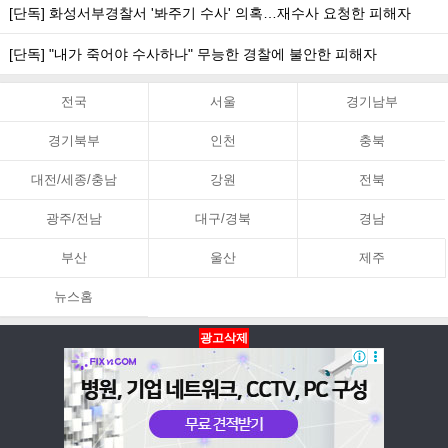
[단독] 화성서부경찰서 '봐주기 수사' 의혹…재수사 요청한 피해자
[단독] "내가 죽어야 수사하나" 무능한 경찰에 불안한 피해자
전국
서울
경기남부
경기북부
인천
충북
대전/세종/충남
강원
전북
광주/전남
대구/경북
경남
부산
울산
제주
뉴스홈
광고삭제
뉴스홈
PC화면
맨위로
Copyright ⓒ 아시아뉴스통신 All Rights Reserved.