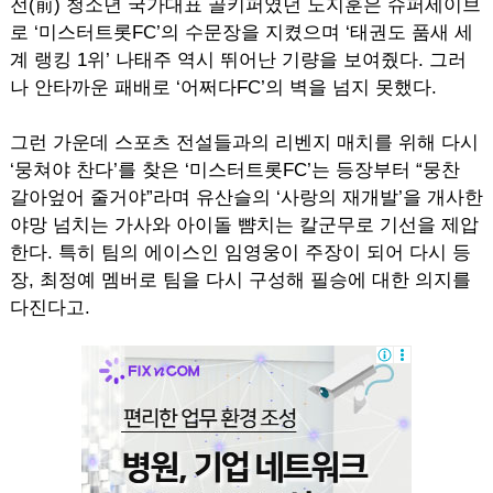
전(前) 청소년 국가대표 골키퍼였던 노지훈은 슈퍼세이브
로 ‘미스터트롯FC’의 수문장을 지켰으며 ‘태권도 품새 세
계 랭킹 1위’ 나태주 역시 뛰어난 기량을 보여줬다. 그러
나 안타까운 패배로 ‘어쩌다FC’의 벽을 넘지 못했다.
그런 가운데 스포츠 전설들과의 리벤지 매치를 위해 다시
‘뭉쳐야 찬다’를 찾은 ‘미스터트롯FC’는 등장부터 “뭉찬
갈아엎어 줄거야”라며 유산슬의 ‘사랑의 재개발’을 개사한
야망 넘치는 가사와 아이돌 뺨치는 칼군무로 기선을 제압
한다. 특히 팀의 에이스인 임영웅이 주장이 되어 다시 등
장, 최정예 멤버로 팀을 다시 구성해 필승에 대한 의지를
다진다고.