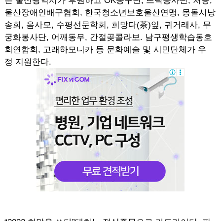
는 울산광역시가 후원하고 OK농구단, 뜨락봉사단, 처용,
울산장애인배구협회, 한국청소년보호울산연맹, 몽돌시낭
송회, 음사모, 수평선문학회, 희망다(茶)잎, 귀거래사, 무
궁화봉사단, 어깨동무, 간절곶콜라보. 남구평생학습동호
회연합회, 고래하모니카 등 문화예술 및 시민단체가 우
정 지원한다.