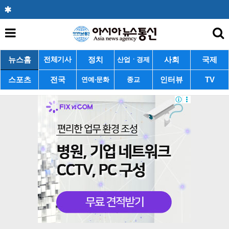
뉴스홈
정치
사회
국제
전체기사
산업ㆍ경제
스포츠
전국
인터뷰
TV
연예·문화
종교