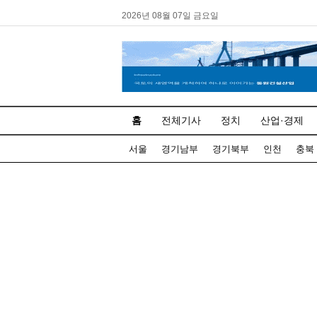
2026년 08월 07일 금요일
홈
전체기사
정치
산업·경제
서울
경기남부
경기북부
인천
충북