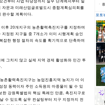
정 요건부터 사업 타당성까지 실무 단계에서부터 밀
처
중
원회 자문과 미래산업글로벌도시 종합계획심의회를
등
게 완수할 계획이다.
포토
입 이후 20개지구의 농촌활력촉진지구를 지정하며
 지정된 지구들 중 7개소가 이미 시행계획 승인
, 복잡한 행정 절차의 속도를 획기적으로 단축하며
에 그치지 않고 실제 지역 경제 활성화와 민간 투
.
“농촌활력촉진지구는 농업진흥지역 농지가 더 이
 성장 동력이자 주민 소득원의 마중물이 될 수 있
확보한 강원특별법의 핵심 특례인 만큼, 촉진지구로
날 수 있도록 실무 컨설팅부터 지구 지정까지 전