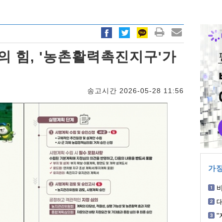
 힘, '농촌활력촉진지구'가
송고시간 2026-05-28 11:56
가장
박
혐
"