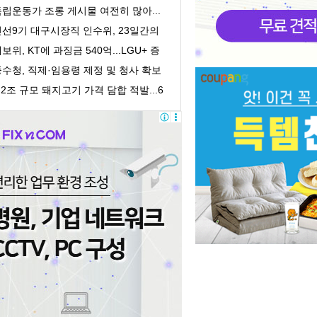
획감독 착수
립운동가 조롱 게시물 여전히 많아...
처벌 어려워
민선9기 대구시장직 인수위, 23일간의
록 담은 '활...
보위, KT에 과징금 540억...LGU+ 증
거인멸 수사의뢰
수청, 직제·임용령 제정 및 청사 확보
 개청 준...
.2조 규모 돼지고기 가격 담합 적발...6
 유통업체 ...