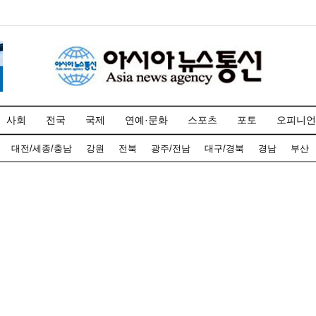
사회
전국
국제
연예·문화
스포츠
포토
오피니언
대전/세종/충남
강원
전북
광주/전남
대구/경북
경남
부산