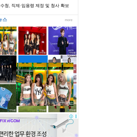
벌 어려워
수청, 직제·임용령 제정 및 청사 확보
 개청 준...
뉴스
more