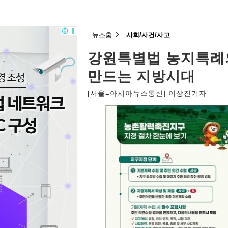
뉴스홈
사회/사건/사고
강원특별법 농지특례의
만드는 지방시대
[서울=아시아뉴스통신] 이상진기자