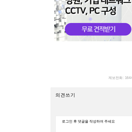
제보전화 : 164
의견쓰기