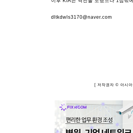
이후 KIA는 역전을 노렸으나 1점밖
dltkdwls3170@naver.com
[ 저작권자 © 아시