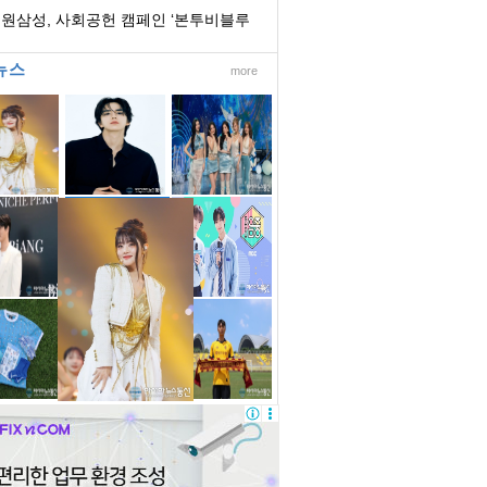
원삼성, 사회공헌 캠페인 ‘본투비블루
즈 시즌2...
뉴스
more