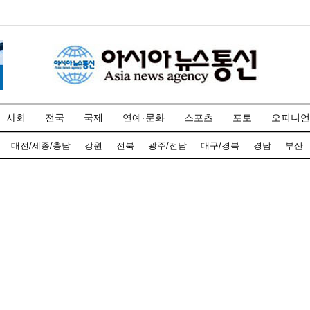
사회
전국
국제
연예·문화
스포츠
포토
오피니언
대전/세종/충남
강원
전북
광주/전남
대구/경북
경남
부산