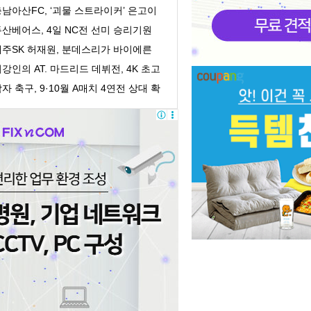
지 지연개시 ...
남아산FC, ‘괴물 스트라이커’ 은고이
와 재계약
산베어스, 4일 NC전 선미 승리기원
시구
제주SK 허재원, 분데스리가 바이에른
뮌헨 임대 이적
강인의 AT. 마드리드 데뷔전, 4K 초고
질로 만난다!...
자 축구, 9·10월 A매치 4연전 상대 확
정