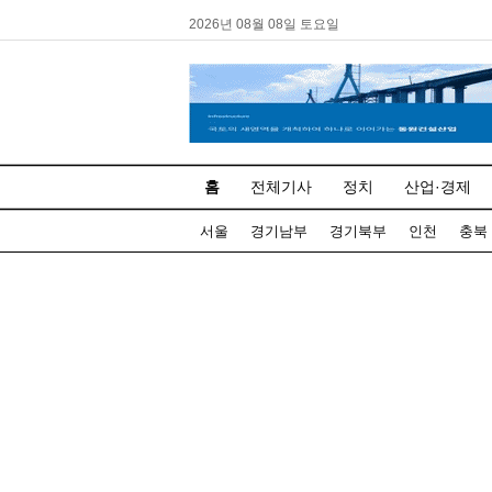
2026년 08월 08일 토요일
홈
전체기사
정치
산업·경제
서울
경기남부
경기북부
인천
충북