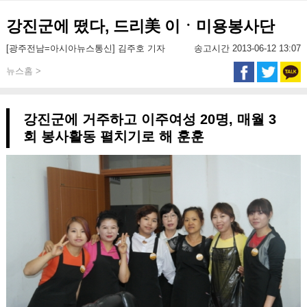
강진군에 떴다, 드리美 이ㆍ미용봉사단
[광주전남=아시아뉴스통신] 김주호 기자
송고시간 2013-06-12 13:07
뉴스홈 >
강진군에 거주하고 이주여성 20명, 매월 3
회 봉사활동 펼치기로 해 훈훈