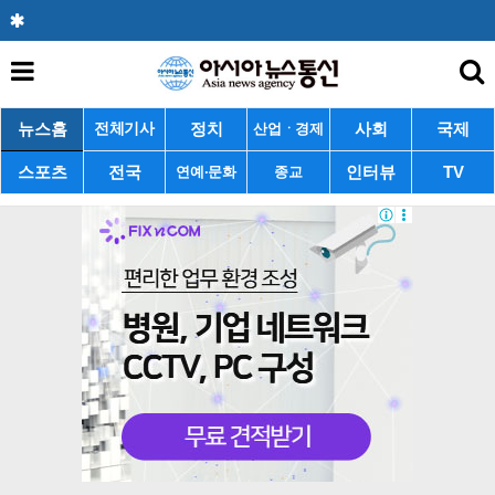
뉴스홈
정치
사회
국제
전체기사
산업ㆍ경제
스포츠
전국
인터뷰
TV
연예·문화
종교