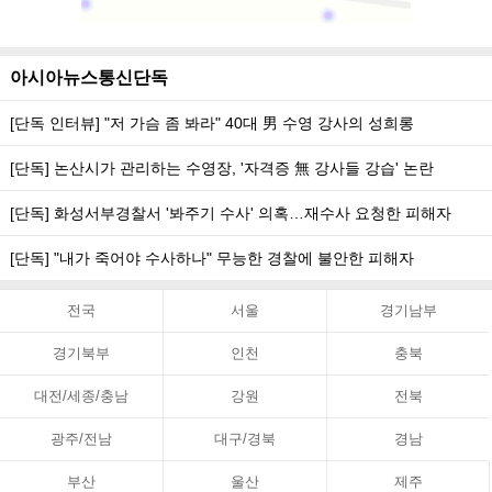
아시아뉴스통신단독
[단독 인터뷰] "저 가슴 좀 봐라" 40대 男 수영 강사의 성희롱
[단독] 논산시가 관리하는 수영장, '자격증 無 강사들 강습' 논란
[단독] 화성서부경찰서 '봐주기 수사' 의혹…재수사 요청한 피해자
[단독] "내가 죽어야 수사하나" 무능한 경찰에 불안한 피해자
전국
서울
경기남부
경기북부
인천
충북
대전/세종/충남
강원
전북
광주/전남
대구/경북
경남
부산
울산
제주