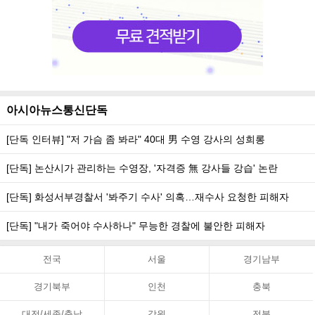
아시아뉴스통신단독
[단독 인터뷰] "저 가슴 좀 봐라" 40대 男 수영 강사의 성희롱
[단독] 논산시가 관리하는 수영장, '자격증 無 강사들 강습' 논란
[단독] 화성서부경찰서 '봐주기 수사' 의혹…재수사 요청한 피해자
[단독] "내가 죽어야 수사하나" 무능한 경찰에 불안한 피해자
전국
서울
경기남부
경기북부
인천
충북
대전/세종/충남
강원
전북