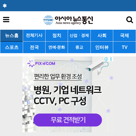
뉴스홈
정치
사회
국제
전체기사
산업ㆍ경제
스포츠
전국
인터뷰
TV
연예·문화
종교