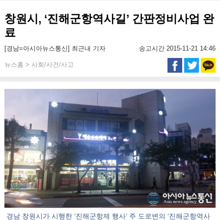
창원시, ‘진해군항역사길’ 간판정비사업 완
료
[경남=아시아뉴스통신] 최근내 기자
송고시간 2015-11-21 14:46
뉴스홈 > 사회/사건/사고
경남 창원시가 시행한 ‘진해군항제 행사’ 주 도로변의 ‘진해군항역사