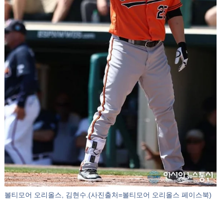
볼티모어 오리올스, 김현수.(사진출처=볼티모어 오리올스 페이스북)