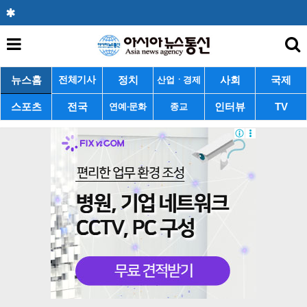
뉴스홈
정치
사회
국제
전체기사
산업ㆍ경제
스포츠
전국
인터뷰
TV
연예·문화
종교