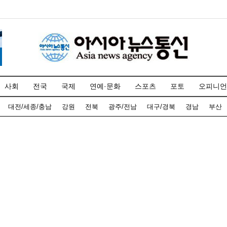
사회
전국
국제
연예·문화
스포츠
포토
오피니언
대전/세종/충남
강원
전북
광주/전남
대구/경북
경남
부산