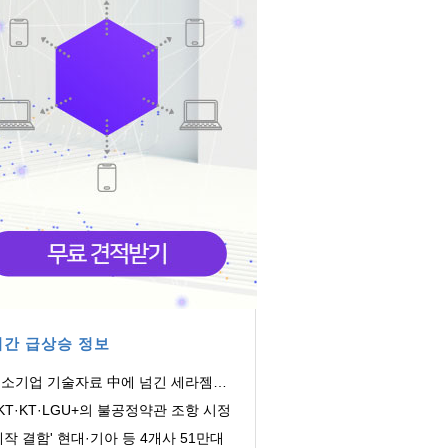
간 급상승 정보
소기업 기술자료 中에 넘긴 세라젬…
징금 4.3억
KT·KT·LGU+의 불공정약관 조항 시정
제작 결함' 현대·기아 등 4개사 51만대