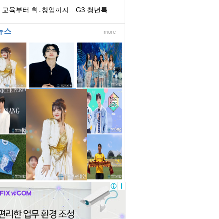
리콜
I 교육부터 취․창업까지…G3 청년특
분과, 현장에...
뉴스
more