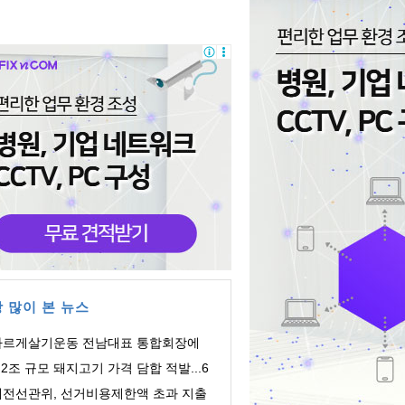
 많이 본 뉴스
바르게살기운동 전남대표 통합회장에
주영 회장 ...
.2조 규모 돼지고기 가격 담합 적발...6
 유통업체 ...
대전선관위, 선거비용제한액 초과 지출