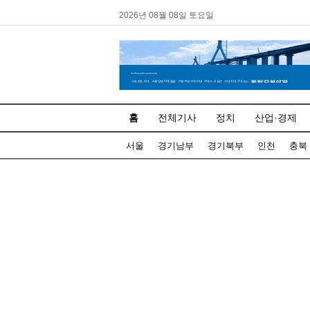
2026년 08월 08일 토요일
홈
전체기사
정치
산업·경제
서울
경기남부
경기북부
인천
충북