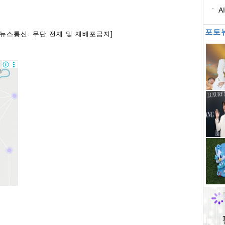
A
별
포토
아뉴스통신. 무단 전재 및 재배포금지]