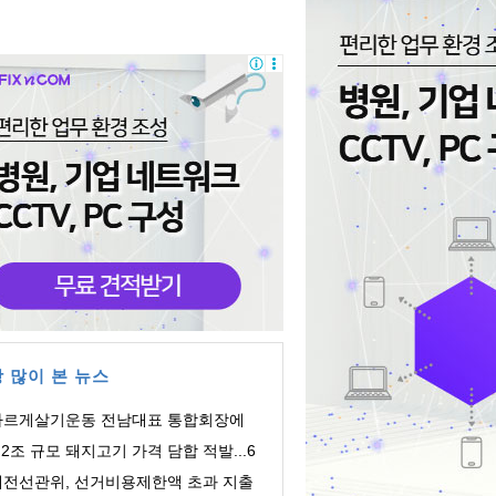
 많이 본 뉴스
바르게살기운동 전남대표 통합회장에
주영 회장 ...
.2조 규모 돼지고기 가격 담합 적발...6
 유통업체 ...
대전선관위, 선거비용제한액 초과 지출