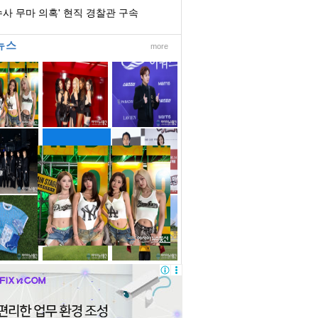
수사 무마 의혹' 현직 경찰관 구속
뉴스
more