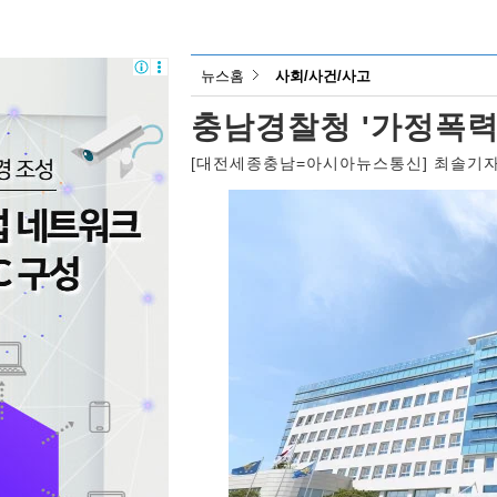
뉴스홈
사회/사건/사고
충남경찰청 '가정폭력
[대전세종충남=아시아뉴스통신] 최솔기