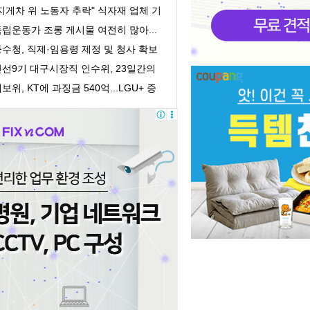
의 회계책...
지게차 위 노동자 추락" 식자재 업체 기
획감독 착수
립운동가 조롱 게시물 여전히 많아...
처벌 어려워
수청, 직제·임용령 제정 및 청사 확보
 개청 준...
민선9기 대구시장직 인수위, 23일간의
록 담은 '활...
보위, KT에 과징금 540억...LGU+ 증
거인멸 수사의뢰