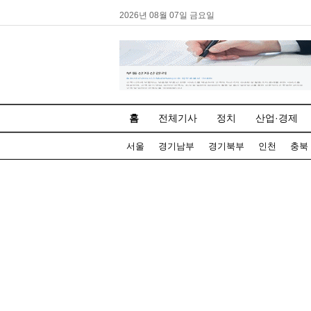
2026년 08월 07일 금요일
홈
전체기사
정치
산업·경제
서울
경기남부
경기북부
인천
충북