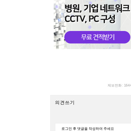
제보전화 : 164
의견쓰기