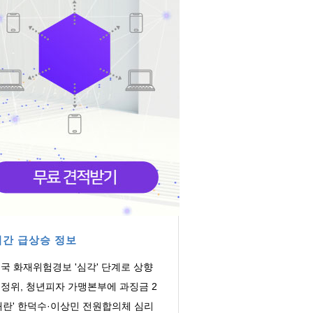
간 급상승 정보
국 화재위험경보 '심각' 단계로 상향
정위, 청년피자 가맹본부에 과징금 2
억
내란' 한덕수·이상민 전원합의체 심리