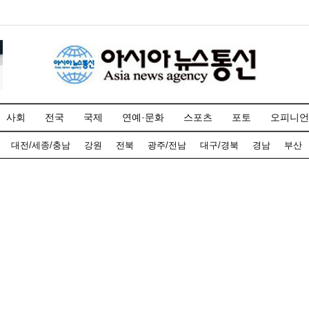
사회
전국
국제
연예·문화
스포츠
포토
오피니언
대전/세종/충남
강원
전북
광주/전남
대구/경북
경남
부산