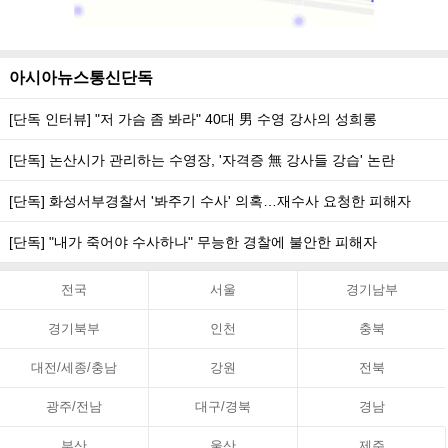
아시아뉴스통신단독
[단독 인터뷰] "저 가슴 좀 봐라" 40대 男 수영 강사의 성희롱
[단독] 논산시가 관리하는 수영장, '자격증 無 강사들 강습' 논란
[단독] 화성서부경찰서 '봐주기 수사' 의혹…재수사 요청한 피해자
[단독] "내가 죽어야 수사하나" 무능한 경찰에 불안한 피해자
전국
서울
경기남부
경기북부
인천
충북
대전/세종/충남
강원
전북
광주/전남
대구/경북
경남
부산
울산
제주