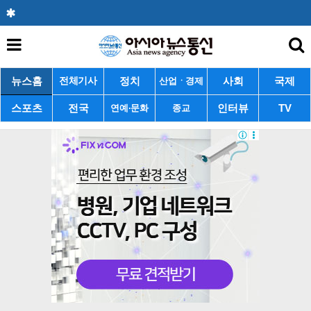
뉴스홈
정치
사회
국제
전체기사
산업ㆍ경제
스포츠
전국
인터뷰
TV
연예·문화
종교