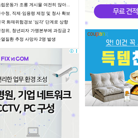
획감독 착수
립운동가 조롱 게시물 여전히 많아...
처벌 어려워
수청, 직제·임용령 제정 및 청사 확보
 개청 준...
전국 화재위험경보 '심각' 단계로 상향
공정위, 청년피자 가맹본부에 과징금 2
억
온열질환 추정 사망자 2명 발생