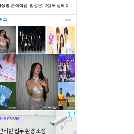
격 제한 등 ...
채상병 순직책임' 임성근, 2심도 징역 3
년
뉴스
more