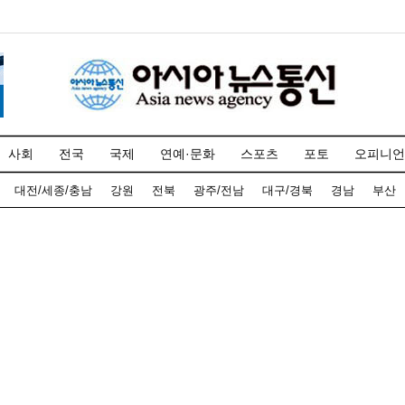
사회
전국
국제
연예·문화
스포츠
포토
오피니언
대전/세종/충남
강원
전북
광주/전남
대구/경북
경남
부산