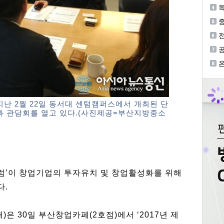
독
중
등
 2월 22일 동서대 센텀캠퍼스에서 개최된 단
 관담회를 열고 있다.(사진제공=부산지방중소
럼’이 창업기업의 투자유치 및 창업활성화를 위해
다.
 30일 부산창업카페(2호점)에서 ‘2017년 제