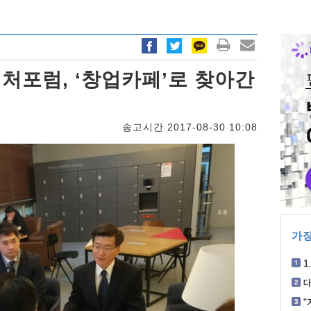
처포럼, ‘창업카페’로 찾아간
송고시간 2017-08-30 10:08
가장
1
개
혐
"