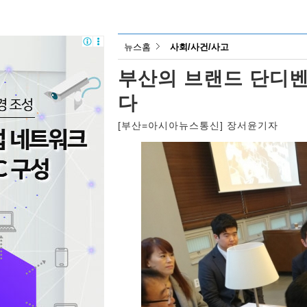
뉴스홈
사회/사건/사고
부산의 브랜드 단디벤
다
[부산=아시아뉴스통신] 장서윤기자