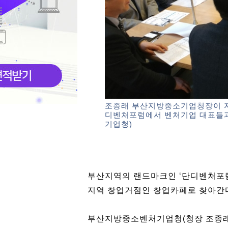
조종래 부산지방중소기업청장이 지난
디벤처포럼에서 벤처기업 대표들과
기업청)
부산지역의 랜드마크인 ‘단디벤처포
지역 창업거점인 창업카페로 찾아간
부산지방중소벤처기업청(청장 조종래)은