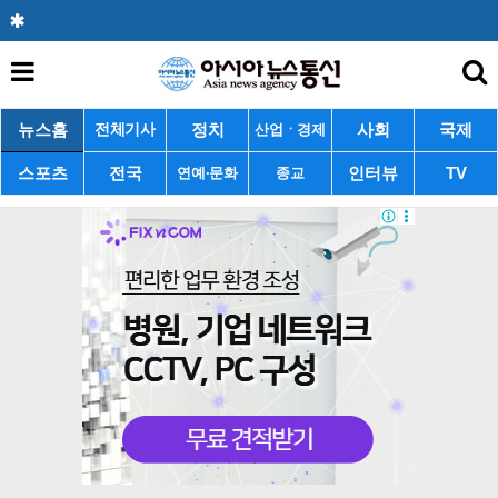
뉴스홈
정치
사회
국제
전체기사
산업ㆍ경제
스포츠
전국
인터뷰
TV
연예·문화
종교