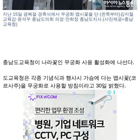
지난 15일 광복절 경축식에서 무궁화 맵시꽃을 단 (왼쪽부터)김지철
교육감·윤석우 충남도의회 의장·안희정 충남도지사.(사진제공=충남
교육청)
충남도교육청이 나라꽃인 무궁화 사용 활성화에 나선다.
도교육청은 각종 기념식과 행사시 가슴에 다는 맵시꽃(코
르사주)을 무궁화로 사용할 방침이라고 30일 밝혔다.