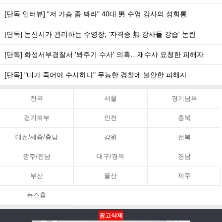
[단독 인터뷰] "저 가슴 좀 봐라" 40대 男 수영 강사의 성희롱
[단독] 논산시가 관리하는 수영장, '자격증 無 강사들 강습' 논란
[단독] 화성서부경찰서 '봐주기 수사' 의혹…재수사 요청한 피해자
[단독] "내가 죽어야 수사하나" 무능한 경찰에 불안한 피해자
전국
서울
경기남부
경기북부
인천
충북
대전/세종/충남
강원
전북
광주/전남
대구/경북
경남
부산
울산
제주
뉴스홈
광고삭제