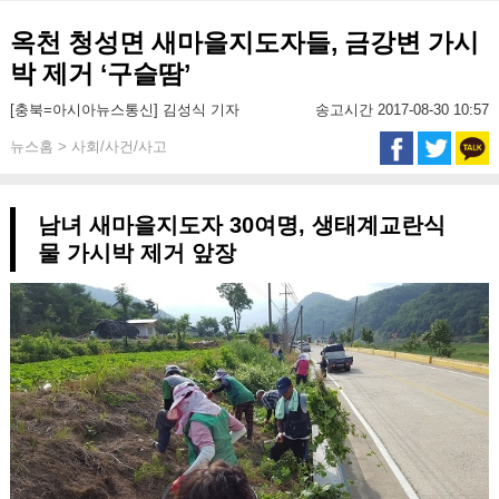
옥천 청성면 새마을지도자들, 금강변 가시
박 제거 ‘구슬땀’
[충북=아시아뉴스통신] 김성식 기자
송고시간 2017-08-30 10:57
뉴스홈 > 사회/사건/사고
남녀 새마을지도자 30여명, 생태계교란식
물 가시박 제거 앞장