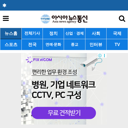
뉴스홈
정치
사회
국제
전체기사
산업ㆍ경제
스포츠
전국
인터뷰
TV
연예·문화
종교