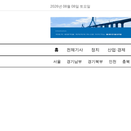
2026년 08월 08일 토요일
홈
전체기사
정치
산업·경제
서울
경기남부
경기북부
인천
충북