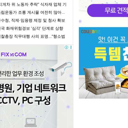
의 회계책...
지게차 위 노동자 추락" 식자재 업체 기
획감독 착수
립운동가 조롱 게시물 여전히 많아...
처벌 어려워
수청, 직제·임용령 제정 및 청사 확보
 개청 준...
전국 화재위험경보 '심각' 단계로 상향
찰총장 직무대행 사의 표명..."형소법
정 책임 통...