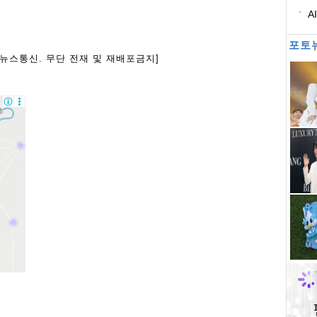
A
별
포토
아뉴스통신. 무단 전재 및 재배포금지]