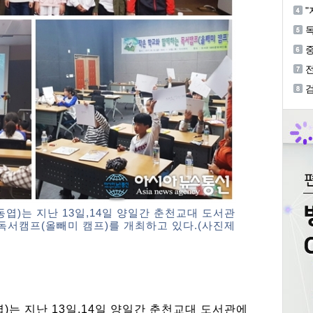
혐
"
독
중
등
검
개
)는 지난 13일,14일 양일간 춘천교대 도서관
 독서캠프(올빼미 캠프)를 개최하고 있다.(사진제
는 지난 13일,14일 양일간 춘천교대 도서관에