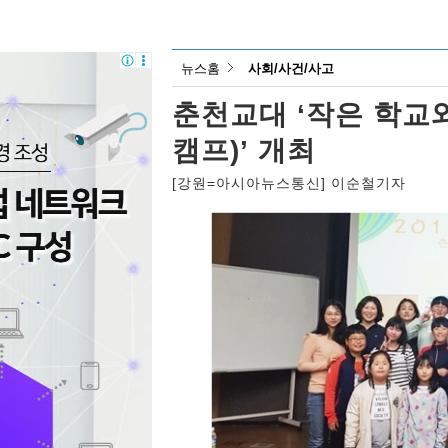
뉴스홈
사회/사건/사고
춘천교대 ‘작은 학교
캠프)’ 개최
[강원=아시아뉴스통신] 이순철기자