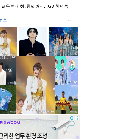
리콜
I 교육부터 취․창업까지…G3 청년특
분과, 현장에...
뉴스
more