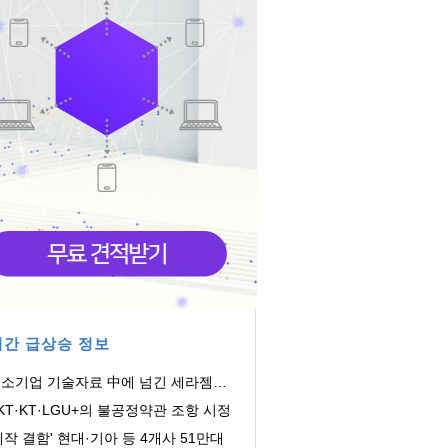
간 급상승 정보
소기업 기술자료 中에 넘긴 세라젬…
징금 4.3억
KT·KT·LGU+의 불공정약관 조항 시정
제작 결함' 현대·기아 등 4개사 51만대