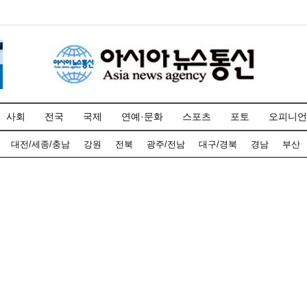
사회
전국
국제
연예·문화
스포츠
포토
오피니언
대전/세종/충남
강원
전북
광주/전남
대구/경북
경남
부산