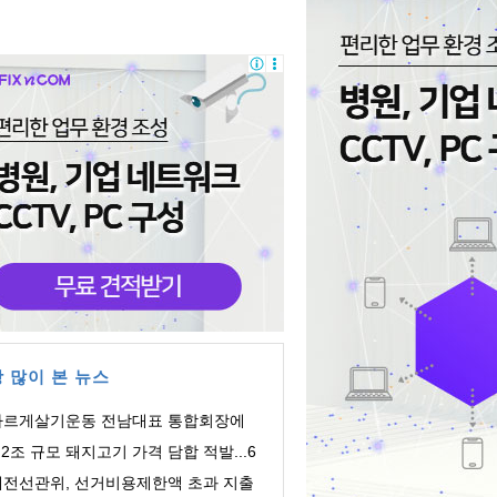
 많이 본 뉴스
바르게살기운동 전남대표 통합회장에
주영 회장 ...
.2조 규모 돼지고기 가격 담합 적발...6
 유통업체 ...
대전선관위, 선거비용제한액 초과 지출