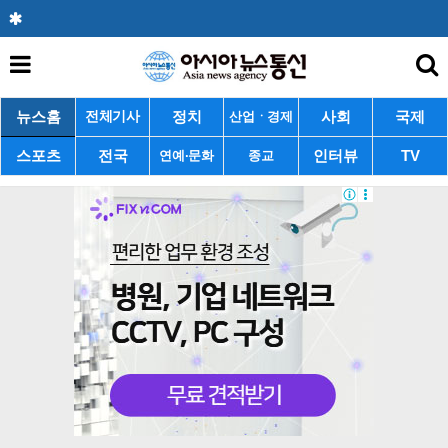
뉴스홈
정치
사회
국제
전체기사
산업ㆍ경제
스포츠
전국
인터뷰
TV
연예·문화
종교