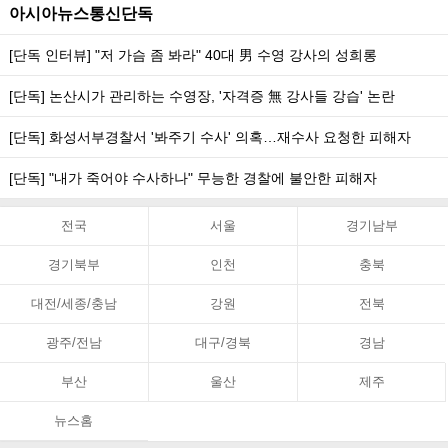
아시아뉴스통신단독
[단독 인터뷰] "저 가슴 좀 봐라" 40대 男 수영 강사의 성희롱
[단독] 논산시가 관리하는 수영장, '자격증 無 강사들 강습' 논란
[단독] 화성서부경찰서 '봐주기 수사' 의혹…재수사 요청한 피해자
[단독] "내가 죽어야 수사하나" 무능한 경찰에 불안한 피해자
전국
서울
경기남부
경기북부
인천
충북
대전/세종/충남
강원
전북
광주/전남
대구/경북
경남
부산
울산
제주
뉴스홈