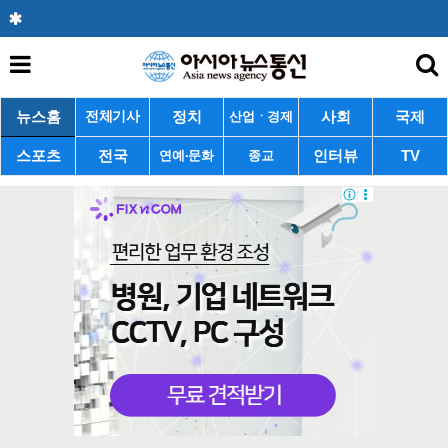
뉴스홈
정치
사회
국제
전체기사
산업ㆍ경제
스포츠
전국
인터뷰
TV
연예·문화
종교