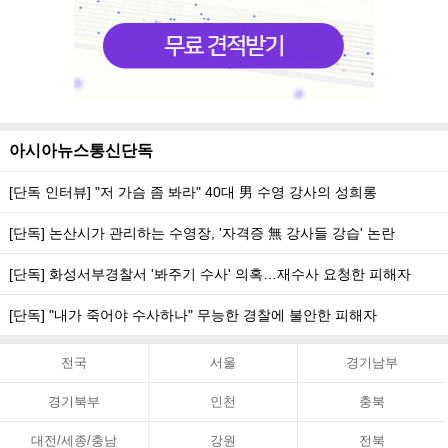
아시아뉴스통신단독
[단독 인터뷰] "저 가슴 좀 봐라" 40대 男 수영 강사의 성희롱
[단독] 논산시가 관리하는 수영장, '자격증 無 강사들 강습' 논란
[단독] 화성서부경찰서 '봐주기 수사' 의혹…재수사 요청한 피해자
[단독] "내가 죽어야 수사하나" 무능한 경찰에 불안한 피해자
전국
서울
경기남부
경기북부
인천
충북
대전/세종/충남
강원
전북