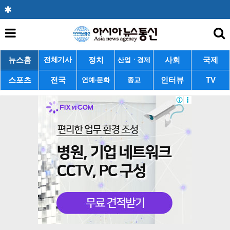
뉴스홈
정치
사회
국제
전체기사
산업ㆍ경제
스포츠
전국
인터뷰
TV
연예·문화
종교