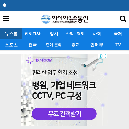
뉴스홈
정치
사회
국제
전체기사
산업ㆍ경제
스포츠
전국
인터뷰
TV
연예·문화
종교